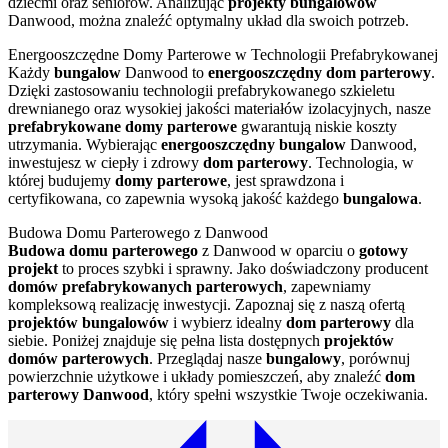
dziećmi oraz seniorów. Analizując
projekty bungalowów
Danwood, można znaleźć optymalny układ dla swoich potrzeb.
Energooszczędne Domy Parterowe w Technologii Prefabrykowanej
Każdy
bungalow
Danwood to
energooszczędny dom parterowy
.
Dzięki zastosowaniu technologii prefabrykowanego szkieletu
drewnianego oraz wysokiej jakości materiałów izolacyjnych, nasze
prefabrykowane domy parterowe
gwarantują niskie koszty
utrzymania. Wybierając
energooszczędny bungalow
Danwood,
inwestujesz w ciepły i zdrowy
dom parterowy
. Technologia, w
której budujemy
domy parterowe
, jest sprawdzona i
certyfikowana, co zapewnia wysoką jakość każdego
bungalowa
.
Budowa Domu Parterowego z Danwood
Budowa domu parterowego
z Danwood w oparciu o
gotowy
projekt
to proces szybki i sprawny. Jako doświadczony producent
domów prefabrykowanych parterowych
, zapewniamy
kompleksową realizację inwestycji. Zapoznaj się z naszą ofertą
projektów bungalowów
i wybierz idealny
dom parterowy
dla
siebie. Poniżej znajduje się pełna lista dostępnych
projektów
domów parterowych
. Przeglądaj nasze
bungalowy
, porównuj
powierzchnie użytkowe i układy pomieszczeń, aby znaleźć
dom
parterowy Danwood
, który spełni wszystkie Twoje oczekiwania.