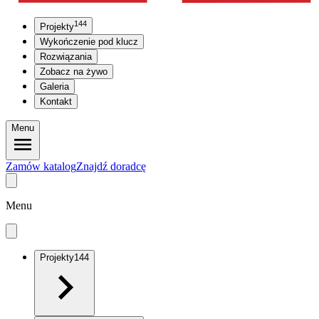
144
Projekty
Wykończenie pod klucz
Rozwiązania
Zobacz na żywo
Galeria
Kontakt
Menu
Zamów katalog
Znajdź doradcę
Menu
Projekty
144