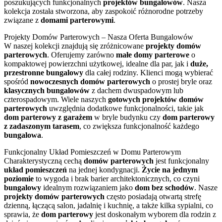
poszukujących funkcjonalnych
projektów bungalowów
. Nasza
kolekcja została stworzona, aby zaspokoić różnorodne potrzeby
związane z
domami parterowymi
.
Projekty Domów Parterowych – Nasza Oferta Bungalowów
W naszej kolekcji znajdują się zróżnicowane
projekty domów
parterowych
. Oferujemy zarówno
małe domy parterowe
o
kompaktowej powierzchni użytkowej, idealne dla par, jak i
duże,
przestronne bungalowy
dla całej rodziny. Klienci mogą wybierać
spośród
nowoczesnych domów parterowych
o prostej bryle oraz
klasycznych bungalowów
z dachem dwuspadowym lub
czterospadowym. Wiele naszych
gotowych projektów domów
parterowych
uwzględnia dodatkowe funkcjonalności, takie jak
dom parterowy z garażem
w bryle budynku czy
dom parterowy
z zadaszonym tarasem
, co zwiększa funkcjonalność każdego
bungalowa
.
Funkcjonalny Układ Pomieszczeń w Domu Parterowym
Charakterystyczną cechą
domów parterowych
jest funkcjonalny
układ pomieszczeń
na jednej kondygnacji.
Życie na jednym
poziomie
to wygoda i brak barier architektonicznych, co czyni
bungalowy
idealnym rozwiązaniem jako
dom bez schodów
. Nasze
projekty domów parterowych
często posiadają otwartą strefę
dzienną, łączącą salon, jadalnię i kuchnię, a także kilka sypialni, co
sprawia, że
dom parterowy
jest doskonałym wyborem dla rodzin z