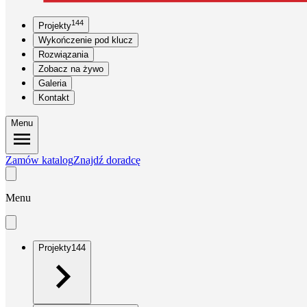
144
Projekty
Wykończenie pod klucz
Rozwiązania
Zobacz na żywo
Galeria
Kontakt
Menu
Zamów katalog
Znajdź doradcę
Menu
Projekty
144