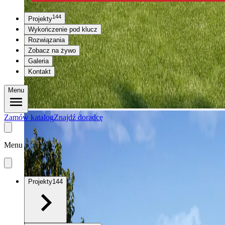
144
Projekty
Wykończenie pod klucz
Rozwiązania
Zobacz na żywo
Galeria
Kontakt
Menu
Zamów katalog
Znajdź doradcę
Menu
Projekty
144