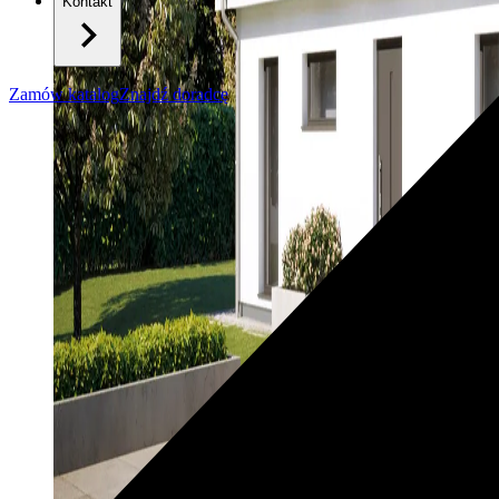
Kontakt
Zamów katalog
Znajdź doradcę