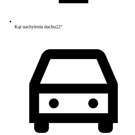
Kąt nachylenia dachu
22
°