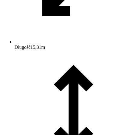
Długość
15,31
m