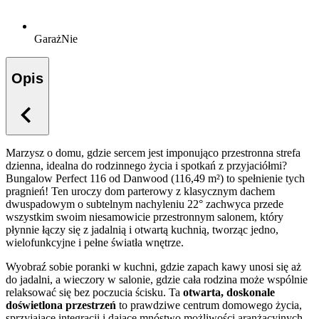
Garaż
Nie
Opis
Marzysz o domu, gdzie sercem jest imponująco przestronna strefa
dzienna, idealna do rodzinnego życia i spotkań z przyjaciółmi?
Bungalow Perfect 116 od Danwood (116,49 m²) to spełnienie tych
pragnień! Ten uroczy dom parterowy z klasycznym dachem
dwuspadowym o subtelnym nachyleniu 22° zachwyca przede
wszystkim swoim niesamowicie przestronnym salonem, który
płynnie łączy się z jadalnią i otwartą kuchnią, tworząc jedno,
wielofunkcyjne i pełne światła wnętrze.
Wyobraź sobie poranki w kuchni, gdzie zapach kawy unosi się aż
do jadalni, a wieczory w salonie, gdzie cała rodzina może wspólnie
relaksować się bez poczucia ścisku. Ta
otwarta, doskonale
doświetlona przestrzeń
to prawdziwe centrum domowego życia,
sprzyjające integracji i dające mnóstwo możliwości aranżacyjnych.