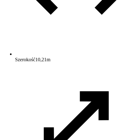
Szerokość
10,21
m