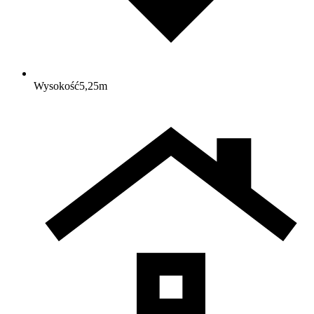
Wysokość
5,25
m