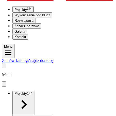
144
Projekty
Wykończenie pod klucz
Rozwiązania
Zobacz na żywo
Galeria
Kontakt
Menu
Zamów katalog
Znajdź doradcę
Menu
Projekty
144