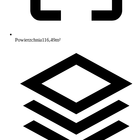
Powierzchnia
116,49
m²