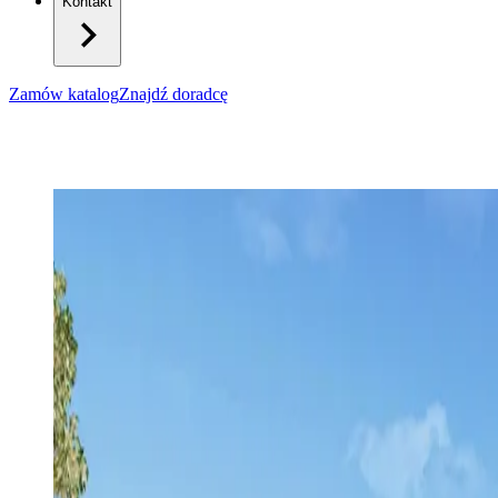
Kontakt
Zamów katalog
Znajdź doradcę