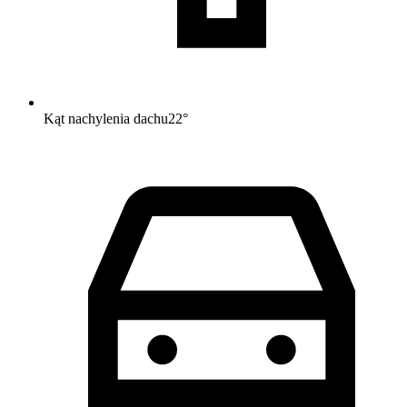
Kąt nachylenia dachu
22
°