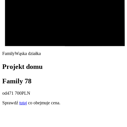
Family
Wąska działka
Projekt domu
Family 78
od
471 700
PLN
Sprawdź
tutaj
co obejmuje cena.