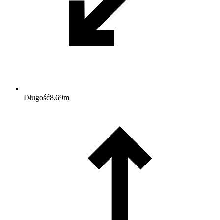
Długość
8,69
m