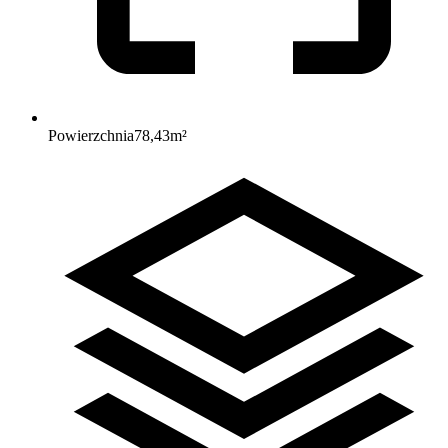
Powierzchnia
78,43
m²