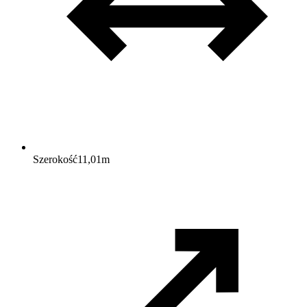
Szerokość
11,01
m