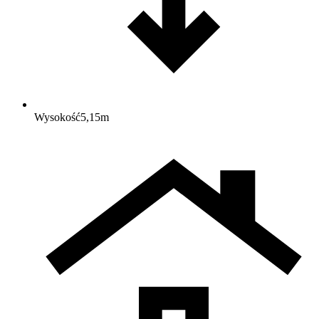
Wysokość
5,15
m