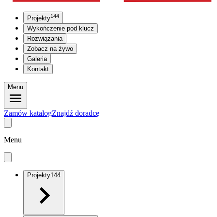
144
Projekty
Wykończenie pod klucz
Rozwiązania
Zobacz na żywo
Galeria
Kontakt
Menu
Zamów katalog
Znajdź doradcę
Menu
Projekty
144