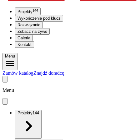
144
Projekty
Wykończenie pod klucz
Rozwiązania
Zobacz na żywo
Galeria
Kontakt
Menu
Zamów katalog
Znajdź doradcę
Menu
Projekty
144