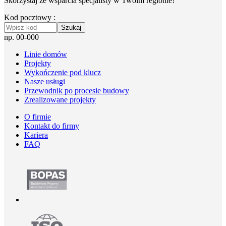
Skorzystaj ze wsparcia specjalisty w Twoim regionie!
Kod pocztowy :
Szukaj
np. 00-000
Linie domów
Projekty
Wykończenie pod klucz
Nasze usługi
Przewodnik po procesie budowy
Zrealizowane projekty
O firmie
Kontakt do firmy
Kariera
FAQ