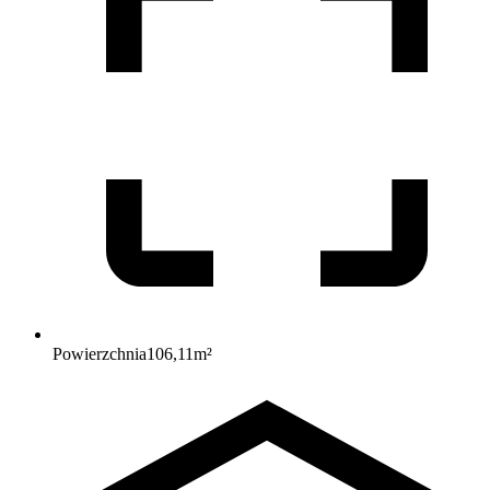
Powierzchnia
106,11
m²