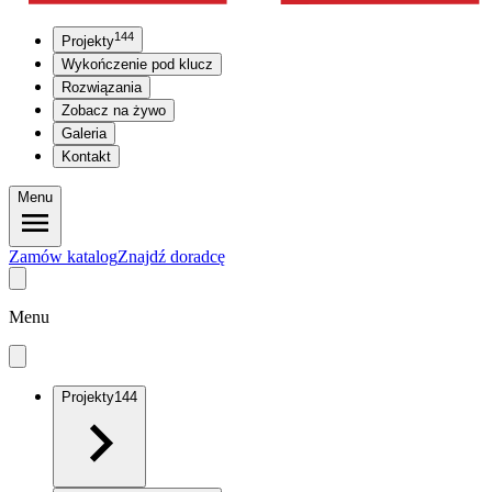
144
Projekty
Wykończenie pod klucz
Rozwiązania
Zobacz na żywo
Galeria
Kontakt
Menu
Zamów katalog
Znajdź doradcę
Menu
Projekty
144