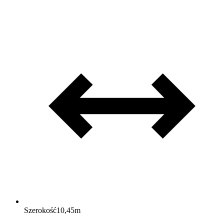
Szerokość
10,45
m