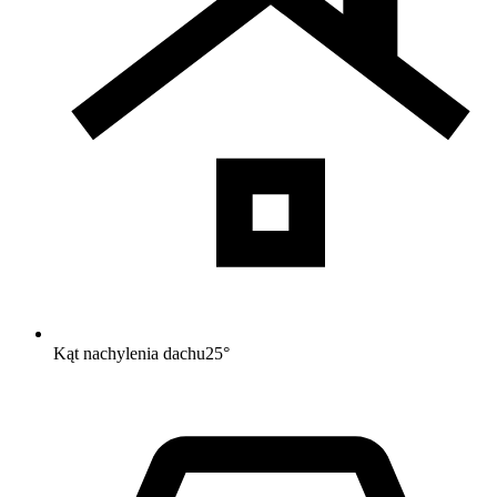
Kąt nachylenia dachu
25
°