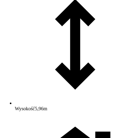
Wysokość
5,96
m