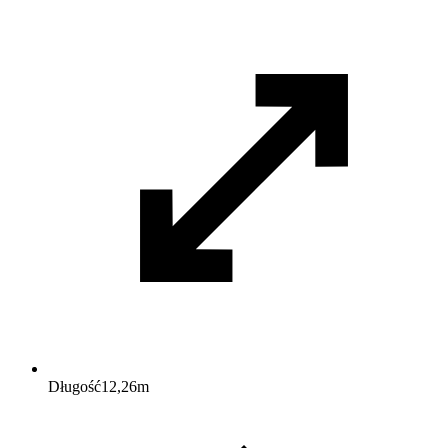
Długość
12,26
m