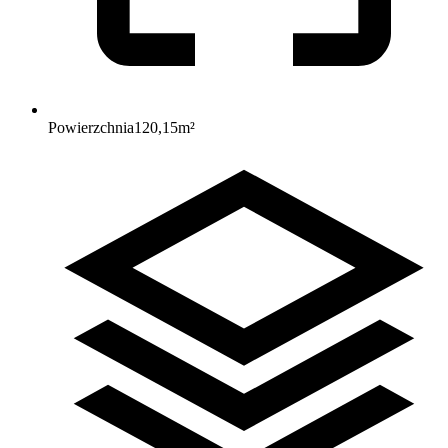
Powierzchnia
120,15
m²