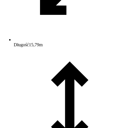
Długość
15,79
m