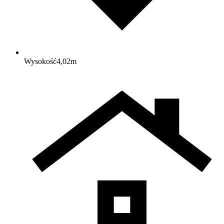
Wysokość
4,02
m