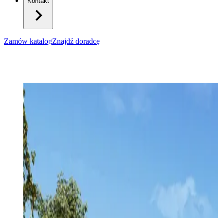
Kontakt
Zamów katalog
Znajdź doradcę