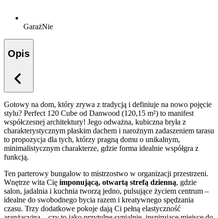
Garaż
Nie
Opis
Gotowy na dom, który zrywa z tradycją i definiuje na nowo pojęcie
stylu? Perfect 120 Cube od Danwood (120,15 m²) to manifest
współczesnej architektury! Jego odważna, kubiczna bryła z
charakterystycznym płaskim dachem i narożnym zadaszeniem tarasu
to propozycja dla tych, którzy pragną domu o unikalnym,
minimalistycznym charakterze, gdzie forma idealnie współgra z
funkcją.
Ten parterowy bungalow to mistrzostwo w organizacji przestrzeni.
Wnętrze wita Cię
imponującą, otwartą strefą dzienną
, gdzie
salon, jadalnia i kuchnia tworzą jedno, pulsujące życiem centrum –
idealne do swobodnego bycia razem i kreatywnego spędzania
czasu. Trzy dodatkowe pokoje dają Ci pełną elastyczność
aranżacyjną – czy to jako przytulne sypialnie, inspirujące miejsce do