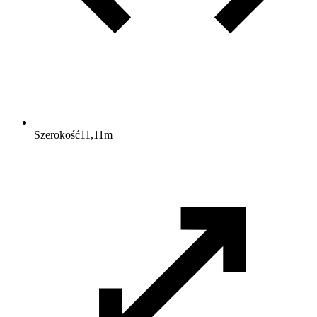
Szerokość
11,11
m