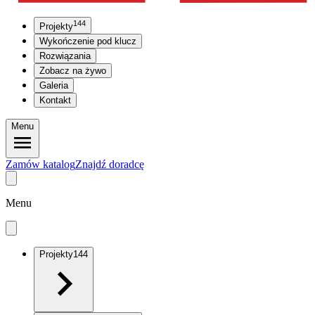
144
Projekty
Wykończenie pod klucz
Rozwiązania
Zobacz na żywo
Galeria
Kontakt
Menu
Zamów katalog
Znajdź doradcę
Menu
Projekty
144