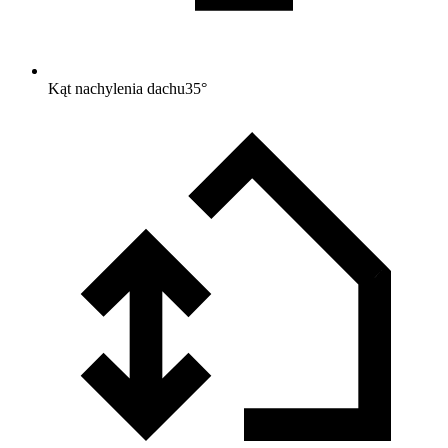
Kąt nachylenia dachu
35
°