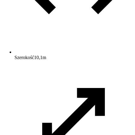
Szerokość
10,1
m