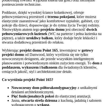
podkreślają również wygodna toaleta dla gości oraz niezbędne
pomieszczenie techniczne.
Poddasze, dzięki wysokiej ściance kolankowej, oferuje
pełnowymiarową przestrzeń z
trzema pokojami
, które możesz
elastycznie zaaranżować jako komfortowe sypialnie, gabinet, czy
pokoje dla dzieci, dopasowując je do rytmu życia Twojej rodziny.
Niezwykłym atutem tego
projektu domu
jest obecność
dwóch
pełnowymiarowych łazienek
(WC na parterze i pełna łazienka na
piętrze), a także
urokliwy balkon
, który dodaje bryle lekkości i
stwarza dodatkową przestrzeń do relaksu.
Wybierając
projekt domu Point 165
, inwestujesz w
gotowy
projekt domu
od Danwood, który wyróżnia się nie tylko
nowoczesnym designem, ale przede wszystkim inteligentnym
planowaniem i potwierdzonym niskim zużyciem energii. To
dom z
poddaszem, wykuszem i balkonem
dla świadomych klientów,
ceniących jakość, styl i architektoniczne detale.
Co wyróżnia projekt Point 165?
Nowoczesny dom półtorakondygnacyjny
z unikalnymi
detalami architektonicznymi.
Pięć funkcjonalnych pokoi
do elastycznej aranżacji.
Jasna,
otwarta strefa dzienna
z kuchnią, jadalnią i salonem
wzbogaconym o
wykusz
.