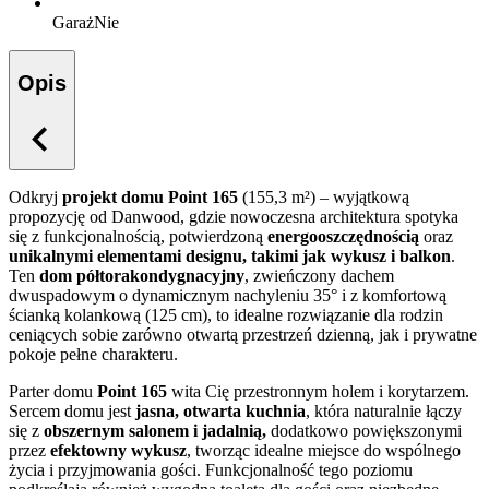
Garaż
Nie
Opis
Odkryj
projekt domu Point 165
(155,3 m²) – wyjątkową
propozycję od Danwood, gdzie nowoczesna architektura spotyka
się z funkcjonalnością, potwierdzoną
energooszczędnością
oraz
unikalnymi elementami designu, takimi jak wykusz i balkon
.
Ten
dom półtorakondygnacyjny
, zwieńczony dachem
dwuspadowym o dynamicznym nachyleniu 35° i z komfortową
ścianką kolankową (125 cm), to idealne rozwiązanie dla rodzin
ceniących sobie zarówno otwartą przestrzeń dzienną, jak i prywatne
pokoje pełne charakteru.
Parter domu
Point 165
wita Cię przestronnym holem i korytarzem.
Sercem domu jest
jasna, otwarta kuchnia
, która naturalnie łączy
się z
obszernym salonem i jadalnią,
dodatkowo powiększonymi
przez
efektowny wykusz
, tworząc idealne miejsce do wspólnego
życia i przyjmowania gości. Funkcjonalność tego poziomu