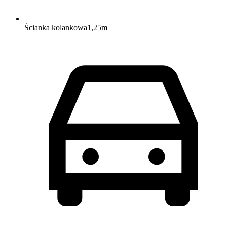
Ścianka kolankowa
1,25
m