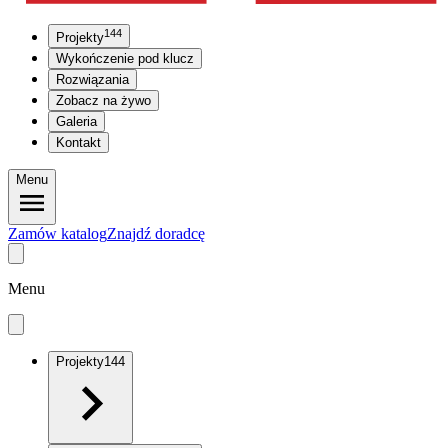
144
Projekty
Wykończenie pod klucz
Rozwiązania
Zobacz na żywo
Galeria
Kontakt
Menu
Zamów katalog
Znajdź doradcę
Menu
Projekty
144