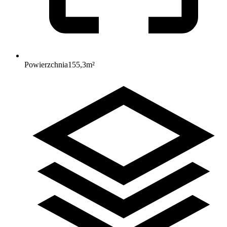
Powierzchnia
155,3
m²