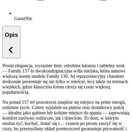
Garaż
Nie
Opis
Prosta elegancja, wyraziste linie, odrobina luksusu i subtelny urok
— Family 157 to dwukondygnacyjna willa miejska, która stanowi
większą siostrę modelu Family 130. Jej reprezentacyjny charakter
doskonale prezentuje się nie tylko w mieście, lecz także na terenach
wiejskich, gdzie klasyczna forma cieszy się coraz większą
popularnością.
Na ponad 157 m² przestrzeni znajdzie się miejsce na pełne energii,
rodzinne życie. Cztery sypialnie na piętrze oraz dodatkowy pokój
— idealny jako gabinet lub kolejne miejsce do spania — zapewniają
komfort zarówno rodzicom, jak i dzieciom. To dom, w którym
można żyć, kochać, śmiać się i… czasem po prostu zaszyć się w
ciszy, bo przemyślany układ pomieszczeń gwarantuje prywatność i