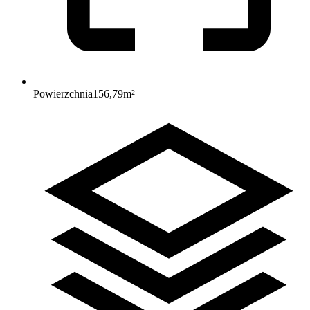
Powierzchnia
156,79
m²