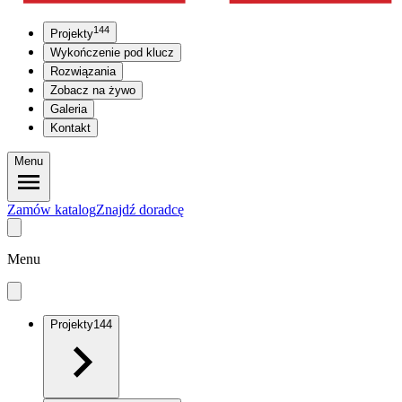
144
Projekty
Wykończenie pod klucz
Rozwiązania
Zobacz na żywo
Galeria
Kontakt
Menu
Zamów katalog
Znajdź doradcę
Menu
Projekty
144