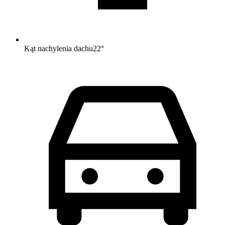
Kąt nachylenia dachu
22
°