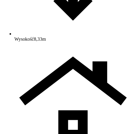
Wysokość
8,33
m