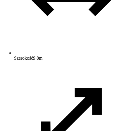
Szerokość
9,8
m