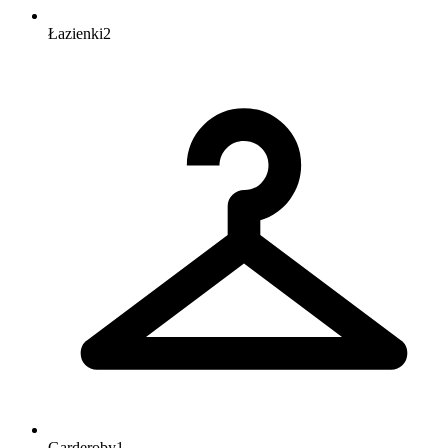
Łazienki
2
Garderoby
1