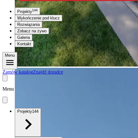
144
Projekty
Wykończenie pod klucz
Rozwiązania
Zobacz na żywo
Galeria
Kontakt
Menu
Zamów katalog
Znajdź doradcę
Menu
Projekty
144