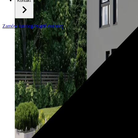
Kontakt
Zamów katalog
Znajdź doradcę