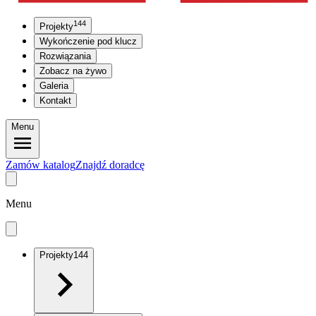
144
Projekty
Wykończenie pod klucz
Rozwiązania
Zobacz na żywo
Galeria
Kontakt
Menu
Zamów katalog
Znajdź doradcę
Menu
Projekty
144