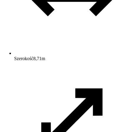
Szerokość
8,71
m