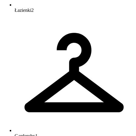
Łazienki
2
Garderoby
1