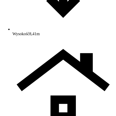
Wysokość
8,41
m