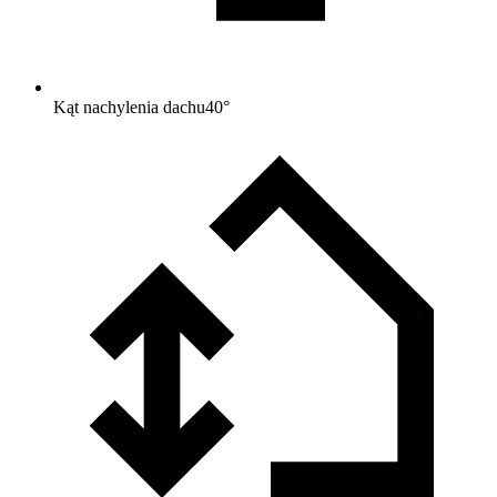
Kąt nachylenia dachu
40
°