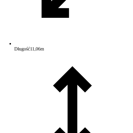
Długość
11,06
m