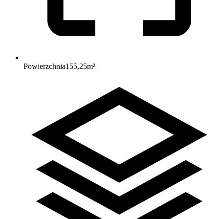
Powierzchnia
155,25
m²