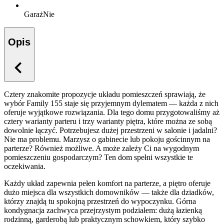
Garaż
Nie
Opis
Cztery znakomite propozycje układu pomieszczeń sprawiają, że
wybór Family 155 staje się przyjemnym dylematem — każda z nich
oferuje wyjątkowe rozwiązania. Dla tego domu przygotowaliśmy aż
cztery warianty parteru i trzy warianty piętra, które można ze sobą
dowolnie łączyć. Potrzebujesz dużej przestrzeni w salonie i jadalni?
Nie ma problemu. Marzysz o gabinecie lub pokoju gościnnym na
parterze? Również możliwe. A może zależy Ci na wygodnym
pomieszczeniu gospodarczym? Ten dom spełni wszystkie te
oczekiwania.
Każdy układ zapewnia pełen komfort na parterze, a piętro oferuje
dużo miejsca dla wszystkich domowników — także dla dziadków,
którzy znajdą tu spokojną przestrzeń do wypoczynku. Górna
kondygnacja zachwyca przejrzystym podziałem: dużą łazienką
rodzinną, garderobą lub praktycznym schowkiem, który szybko