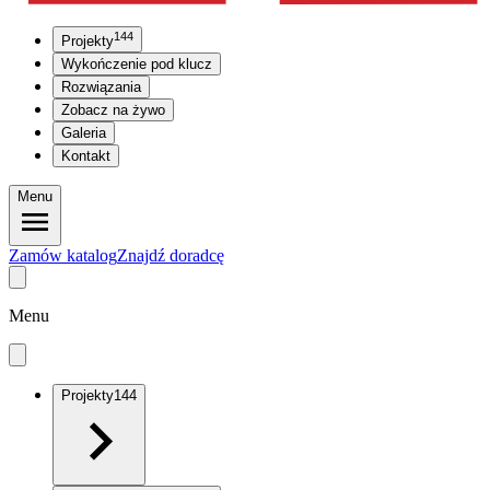
144
Projekty
Wykończenie pod klucz
Rozwiązania
Zobacz na żywo
Galeria
Kontakt
Menu
Zamów katalog
Znajdź doradcę
Menu
Projekty
144