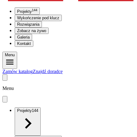
144
Projekty
Wykończenie pod klucz
Rozwiązania
Zobacz na żywo
Galeria
Kontakt
Menu
Zamów katalog
Znajdź doradcę
Menu
Projekty
144