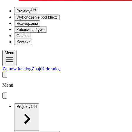
144
Projekty
Wykończenie pod klucz
Rozwiązania
Zobacz na żywo
Galeria
Kontakt
Menu
Zamów katalog
Znajdź doradcę
Menu
Projekty
144