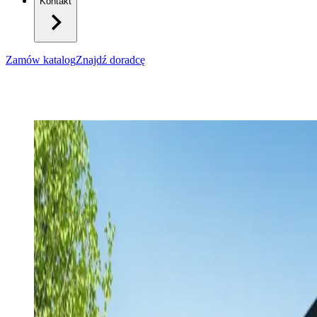
Kontakt
Zamów katalog
Znajdź doradcę