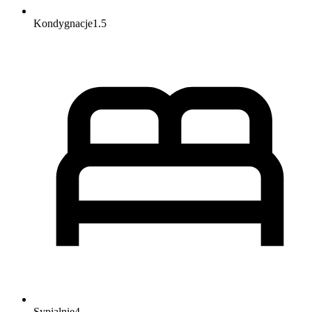
Kondygnacje
1.5
Sypialnie
4