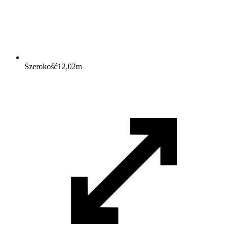
Szerokość
12,02
m