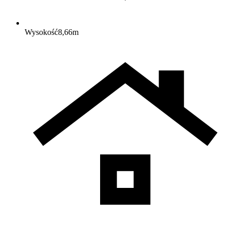
Wysokość
8,66
m