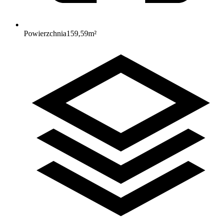
Powierzchnia
159,59
m²