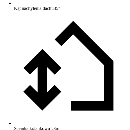
Kąt nachylenia dachu
35
°
Ścianka kolankowa
1,8
m