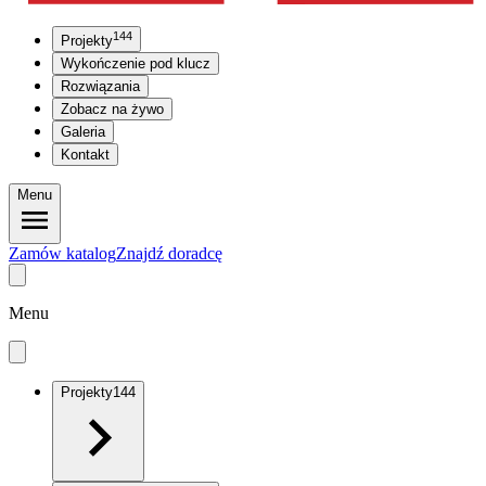
144
Projekty
Wykończenie pod klucz
Rozwiązania
Zobacz na żywo
Galeria
Kontakt
Menu
Zamów katalog
Znajdź doradcę
Menu
Projekty
144