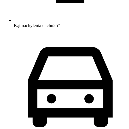
Kąt nachylenia dachu
25
°