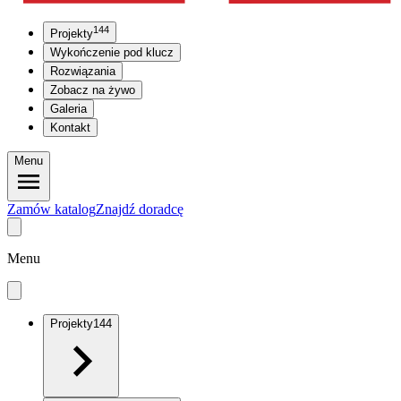
144
Projekty
Wykończenie pod klucz
Rozwiązania
Zobacz na żywo
Galeria
Kontakt
Menu
Zamów katalog
Znajdź doradcę
Menu
Projekty
144