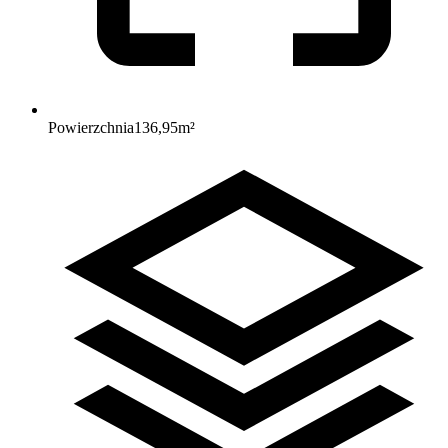
Powierzchnia
136,95
m²