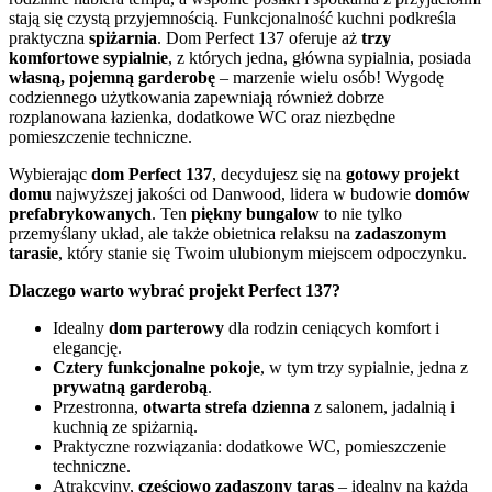
stają się czystą przyjemnością. Funkcjonalność kuchni podkreśla
praktyczna
spiżarnia
. Dom Perfect 137 oferuje aż
trzy
komfortowe sypialnie
, z których jedna, główna sypialnia, posiada
własną, pojemną garderobę
– marzenie wielu osób! Wygodę
codziennego użytkowania zapewniają również dobrze
rozplanowana łazienka, dodatkowe WC oraz niezbędne
pomieszczenie techniczne.
Wybierając
dom Perfect 137
, decydujesz się na
gotowy projekt
domu
najwyższej jakości od Danwood, lidera w budowie
domów
prefabrykowanych
. Ten
piękny bungalow
to nie tylko
przemyślany układ, ale także obietnica relaksu na
zadaszonym
tarasie
, który stanie się Twoim ulubionym miejscem odpoczynku.
Dlaczego warto wybrać projekt Perfect 137?
Idealny
dom parterowy
dla rodzin ceniących komfort i
elegancję.
Cztery funkcjonalne pokoje
, w tym trzy sypialnie, jedna z
prywatną garderobą
.
Przestronna,
otwarta strefa dzienna
z salonem, jadalnią i
kuchnią ze spiżarnią.
Praktyczne rozwiązania: dodatkowe WC, pomieszczenie
techniczne.
Atrakcyjny,
częściowo zadaszony taras
– idealny na każdą