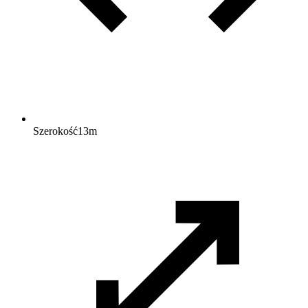
Szerokość
13
m