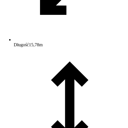
Długość
15,78
m