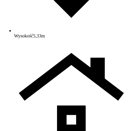
Wysokość
5,33
m