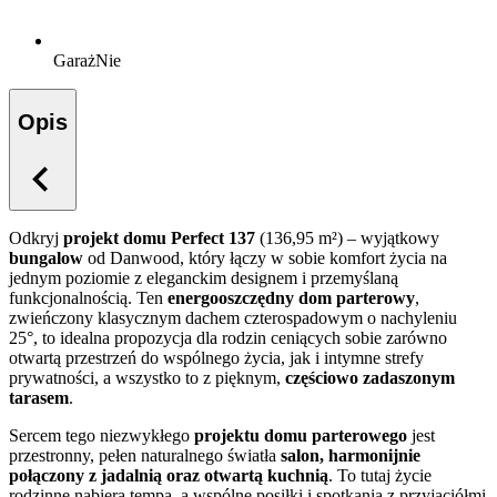
Garaż
Nie
Opis
Odkryj
projekt domu Perfect 137
(136,95 m²) – wyjątkowy
bungalow
od Danwood, który łączy w sobie komfort życia na
jednym poziomie z eleganckim designem i przemyślaną
funkcjonalnością. Ten
energooszczędny dom parterowy
,
zwieńczony klasycznym dachem czterospadowym o nachyleniu
25°, to idealna propozycja dla rodzin ceniących sobie zarówno
otwartą przestrzeń do wspólnego życia, jak i intymne strefy
prywatności, a wszystko to z pięknym,
częściowo zadaszonym
tarasem
.
Sercem tego niezwykłego
projektu domu parterowego
jest
przestronny, pełen naturalnego światła
salon, harmonijnie
połączony z jadalnią oraz otwartą kuchnią
. To tutaj życie
rodzinne nabiera tempa, a wspólne posiłki i spotkania z przyjaciółmi