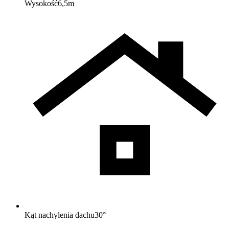
Wysokość
6,5
m
Kąt nachylenia dachu
30
°