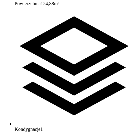
Powierzchnia
124,88
m²
Kondygnacje
1