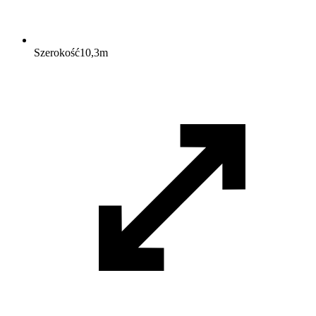
Szerokość
10,3
m