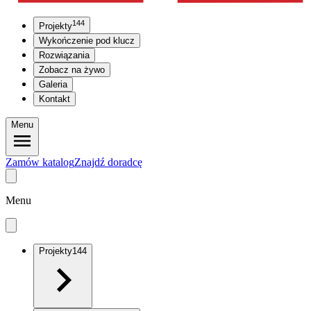
144
Projekty
Wykończenie pod klucz
Rozwiązania
Zobacz na żywo
Galeria
Kontakt
Menu
Zamów katalog
Znajdź doradcę
Menu
Projekty
144