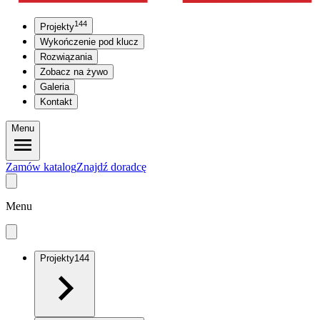
144
Projekty
Wykończenie pod klucz
Rozwiązania
Zobacz na żywo
Galeria
Kontakt
Menu
Zamów katalog
Znajdź doradcę
Menu
Projekty
144