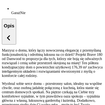
Garaż
Nie
Opis
Marzysz o domu, który łączy nowoczesną elegancję z przemyślaną
funkcjonalnością i odrobiną luksusu na co dzień? Projekt Brave 180
od Danwood to propozycja dla tych, którzy nie boją się odważnych
rozwiązań i cenią sobie przestrzeń skrojoną na miarę! Ten półtora
kondygnacyjny dom o powierzchni użytkowej 176,39 m² zachwyca
inteligentnym układem i rozwiązaniami stworzonymi z myślą o
komforcie całej rodziny.
Wyobraź sobie serce domu – przestronny salon, idealny na wspólne
chwile, oraz osobną jadalnię połączoną z kuchnią, która stanie się
centrum domowych spotkań. Na piętrze czekają na Ciebie trzy
komfortowe sypialnie, w tym prawdziwa oaza spokoju – sypialnia
główna z własną, luksusową garderobą i łazienką. Dodatkowo,
przestronne studio daje Ci wolną rękę – może to być Twoja