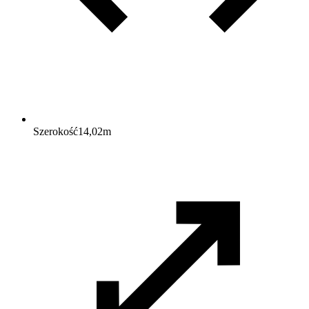
Szerokość
14,02
m