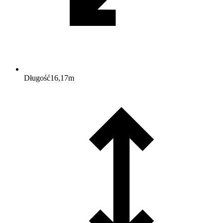
Długość
16,17
m