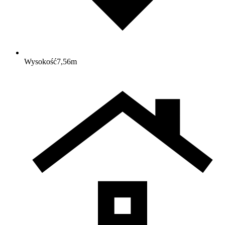
Wysokość
7,56
m