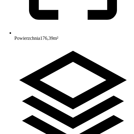
Powierzchnia
176,39
m²