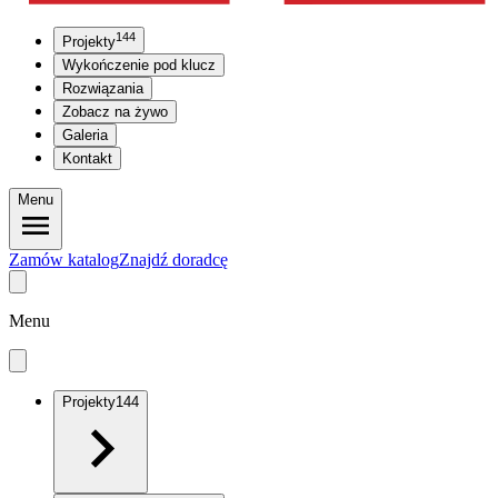
144
Projekty
Wykończenie pod klucz
Rozwiązania
Zobacz na żywo
Galeria
Kontakt
Menu
Zamów katalog
Znajdź doradcę
Menu
Projekty
144