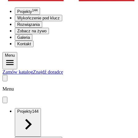
144
Projekty
Wykończenie pod klucz
Rozwiązania
Zobacz na żywo
Galeria
Kontakt
Menu
Zamów katalog
Znajdź doradcę
Menu
Projekty
144