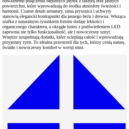
odważnemu połączeniu błękitnych płytek z fakturą oraz jasnych
powierzchni, które wprowadzają do środka atmosferę świeżości i
harmonii. Czarne detale armatury, rama prysznica i uchwyty
stanowią elegancki kontrapunkt dla jasnego beżu i drewna. Wisząca
szafka z naturalnym rysunkiem forniru dodaje lekkości i
organicznego charakteru, a okrągłe lustro z podświetleniem LED
zapewnia nie tylko funkcjonalność, ale i nowoczesny sznyt.
Wnętrze uzupełniają dodatki, które ocieplają całość i wprowadzają
przyjemny rytm. To idealna przestrzeń dla tych, którzy cenią naturę,
światło i nowoczesny komfort w wersji mini.