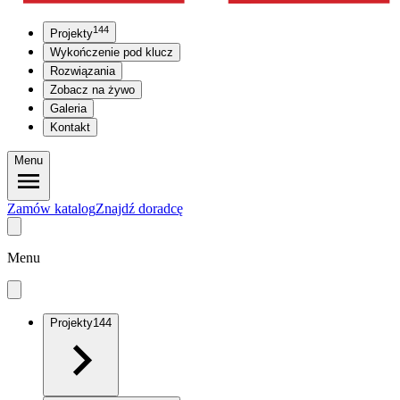
144
Projekty
Wykończenie pod klucz
Rozwiązania
Zobacz na żywo
Galeria
Kontakt
Menu
Zamów katalog
Znajdź doradcę
Menu
Projekty
144