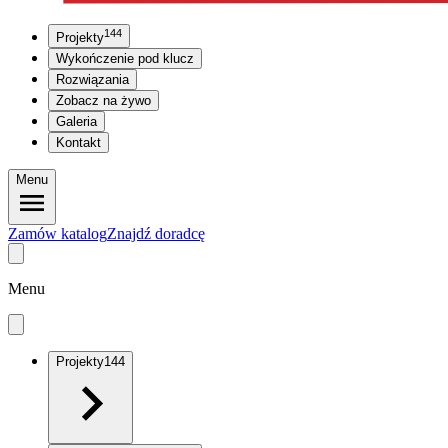
144
Projekty
Wykończenie pod klucz
Rozwiązania
Zobacz na żywo
Galeria
Kontakt
Menu
Zamów katalog
Znajdź doradcę
Menu
Projekty
144