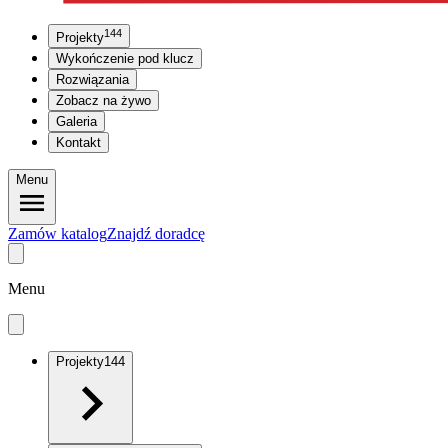
144
Projekty
Wykończenie pod klucz
Rozwiązania
Zobacz na żywo
Galeria
Kontakt
Menu
Zamów katalog
Znajdź doradcę
Menu
Projekty
144