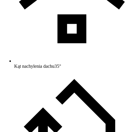
Kąt nachylenia dachu
35
°