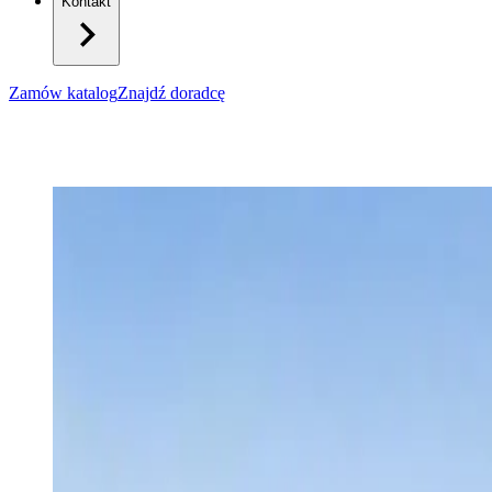
Kontakt
Zamów katalog
Znajdź doradcę