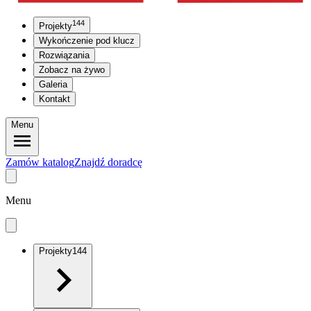
144
Projekty
Wykończenie pod klucz
Rozwiązania
Zobacz na żywo
Galeria
Kontakt
Menu
Zamów katalog
Znajdź doradcę
Menu
Projekty
144