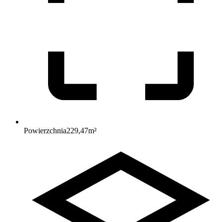
Powierzchnia
229,47
m²