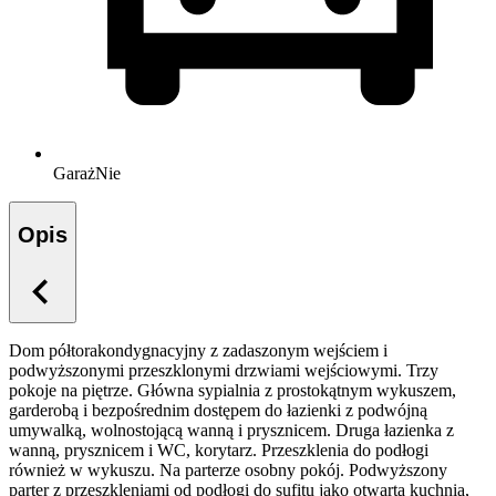
Garaż
Nie
Opis
Dom półtorakondygnacyjny z zadaszonym wejściem i
podwyższonymi przeszklonymi drzwiami wejściowymi. Trzy
pokoje na piętrze. Główna sypialnia z prostokątnym wykuszem,
garderobą i bezpośrednim dostępem do łazienki z podwójną
umywalką, wolnostojącą wanną i prysznicem. Druga łazienka z
wanną, prysznicem i WC, korytarz. Przeszklenia do podłogi
również w wykuszu. Na parterze osobny pokój. Podwyższony
parter z przeszkleniami od podłogi do sufitu jako otwarta kuchnia,