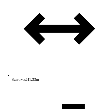
Szerokość
11,33
m