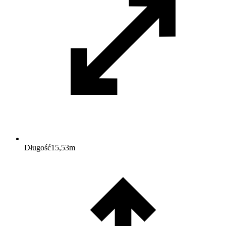
Długość
15,53
m