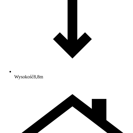
Wysokość
8,8
m