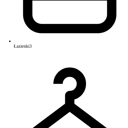
Łazienki
3