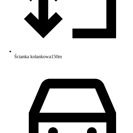
Ścianka kolankowa
150
m