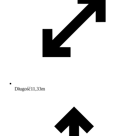
Długość
11,33
m