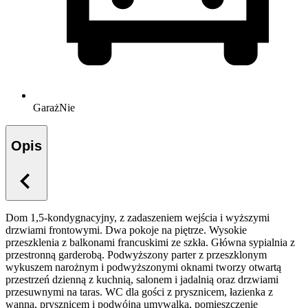
Garaż
Nie
Opis
Dom 1,5-kondygnacyjny, z zadaszeniem wejścia i wyższymi
drzwiami frontowymi. Dwa pokoje na piętrze. Wysokie
przeszklenia z balkonami francuskimi ze szkła. Główna sypialnia z
przestronną garderobą. Podwyższony parter z przeszklonym
wykuszem narożnym i podwyższonymi oknami tworzy otwartą
przestrzeń dzienną z kuchnią, salonem i jadalnią oraz drzwiami
przesuwnymi na taras. WC dla gości z prysznicem, łazienka z
wanną, prysznicem i podwójną umywalką, pomieszczenie