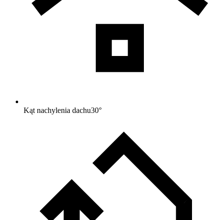
Kąt nachylenia dachu
30
°