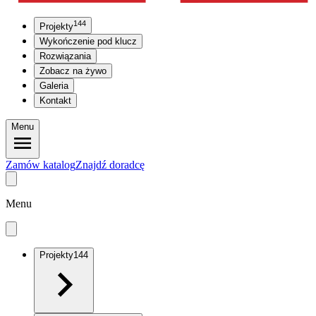
144
Projekty
Wykończenie pod klucz
Rozwiązania
Zobacz na żywo
Galeria
Kontakt
Menu
Zamów katalog
Znajdź doradcę
Menu
Projekty
144