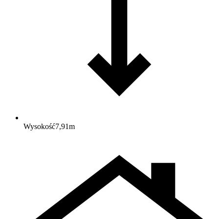
Wysokość
7,91
m