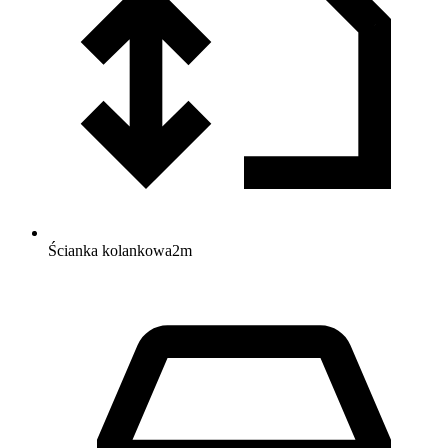
Ścianka kolankowa
2
m