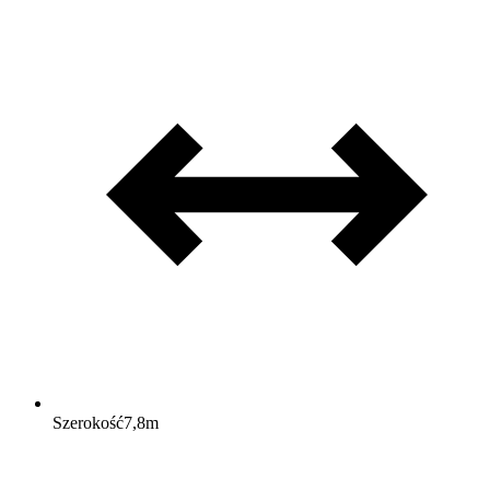
Szerokość
7,8
m