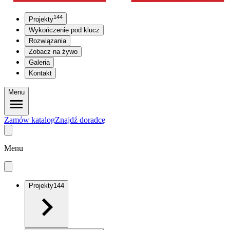
144
Projekty
Wykończenie pod klucz
Rozwiązania
Zobacz na żywo
Galeria
Kontakt
Menu
Zamów katalog
Znajdź doradcę
Menu
Projekty
144