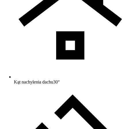
Kąt nachylenia dachu
30
°