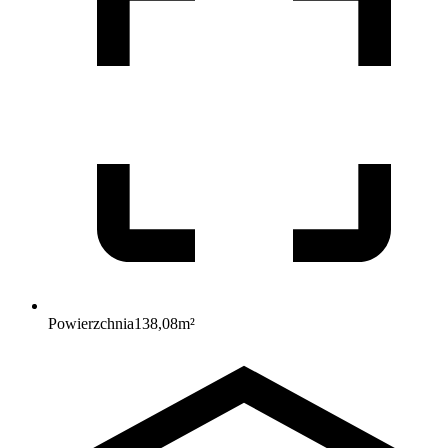
Powierzchnia
138,08
m²