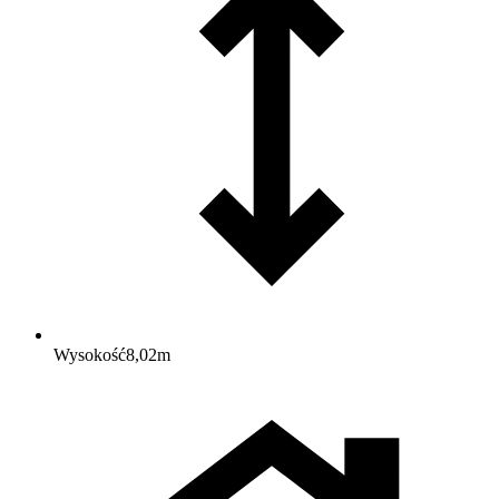
Wysokość
8,02
m