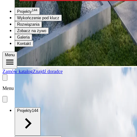
144
Projekty
Wykończenie pod klucz
Rozwiązania
Zobacz na żywo
Galeria
Kontakt
Menu
Zamów katalog
Znajdź doradcę
Menu
Projekty
144