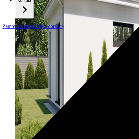
Kontakt
Zamów katalog
Znajdź doradcę