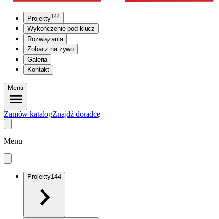
144
Projekty
Wykończenie pod klucz
Rozwiązania
Zobacz na żywo
Galeria
Kontakt
Menu
Zamów katalog
Znajdź doradcę
Menu
Projekty
144