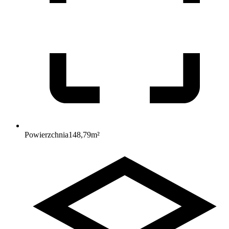
Powierzchnia
148,79
m²