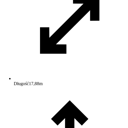
Długość
17,88
m