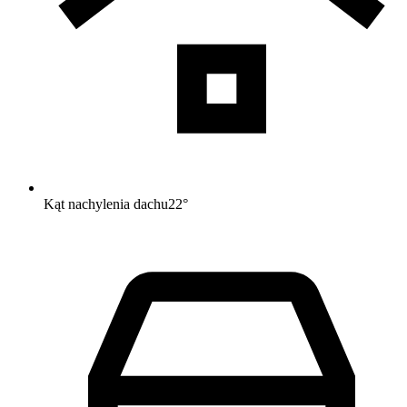
Kąt nachylenia dachu
22
°