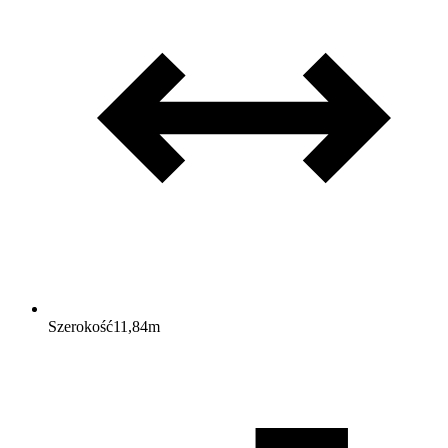
Szerokość
11,84
m