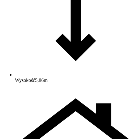
Wysokość
5,86
m