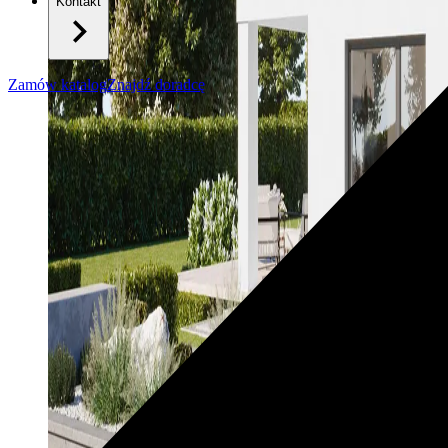
Kontakt
Zamów katalog
Znajdź doradcę