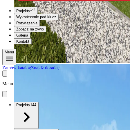
144
Projekty
Wykończenie pod klucz
Rozwiązania
Zobacz na żywo
Galeria
Kontakt
Menu
Zamów katalog
Znajdź doradcę
Menu
Projekty
144