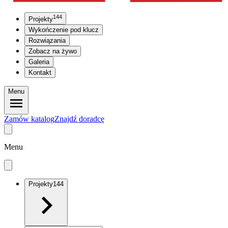
144
Projekty
Wykończenie pod klucz
Rozwiązania
Zobacz na żywo
Galeria
Kontakt
Menu
Zamów katalog
Znajdź doradcę
Menu
Projekty
144