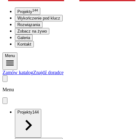
144
Projekty
Wykończenie pod klucz
Rozwiązania
Zobacz na żywo
Galeria
Kontakt
Menu
Zamów katalog
Znajdź doradcę
Menu
Projekty
144