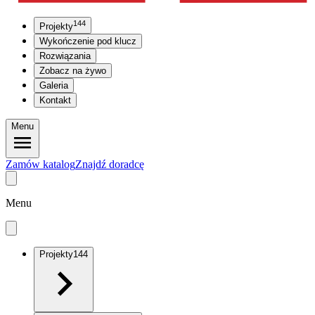
144
Projekty
Wykończenie pod klucz
Rozwiązania
Zobacz na żywo
Galeria
Kontakt
Menu
Zamów katalog
Znajdź doradcę
Menu
Projekty
144