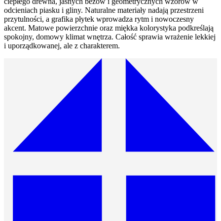
ciepłego drewna, jasnych beżów i geometrycznych wzorów w
odcieniach piasku i gliny. Naturalne materiały nadają przestrzeni
przytulności, a grafika płytek wprowadza rytm i nowoczesny
akcent. Matowe powierzchnie oraz miękka kolorystyka podkreślają
spokojny, domowy klimat wnętrza. Całość sprawia wrażenie lekkiej
i uporządkowanej, ale z charakterem.