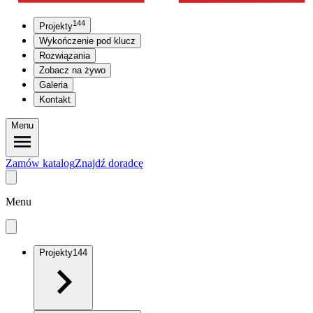
144
Projekty
Wykończenie pod klucz
Rozwiązania
Zobacz na żywo
Galeria
Kontakt
Menu
Zamów katalog
Znajdź doradcę
Menu
Projekty
144