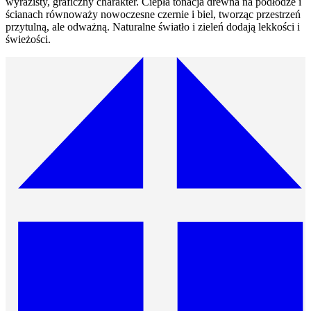
wyrazisty, graficzny charakter. Ciepła tonacja drewna na podłodze i
ścianach równoważy nowoczesne czernie i biel, tworząc przestrzeń
przytulną, ale odważną. Naturalne światło i zieleń dodają lekkości i
świeżości.