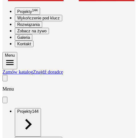
144
Projekty
Wykończenie pod klucz
Rozwiązania
Zobacz na żywo
Galeria
Kontakt
Menu
Zamów katalog
Znajdź doradcę
Menu
Projekty
144