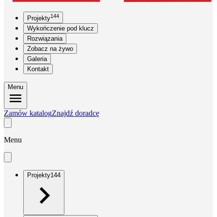
144
Projekty
Wykończenie pod klucz
Rozwiązania
Zobacz na żywo
Galeria
Kontakt
Menu
Zamów katalog
Znajdź doradcę
Menu
Projekty
144