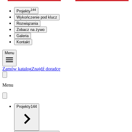
144
Projekty
Wykończenie pod klucz
Rozwiązania
Zobacz na żywo
Galeria
Kontakt
Menu
Zamów katalog
Znajdź doradcę
Menu
Projekty
144