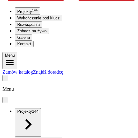
144
Projekty
Wykończenie pod klucz
Rozwiązania
Zobacz na żywo
Galeria
Kontakt
Menu
Zamów katalog
Znajdź doradcę
Menu
Projekty
144