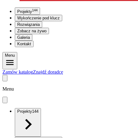
144
Projekty
Wykończenie pod klucz
Rozwiązania
Zobacz na żywo
Galeria
Kontakt
Menu
Zamów katalog
Znajdź doradcę
Menu
Projekty
144