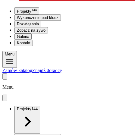
144
Projekty
Wykończenie pod klucz
Rozwiązania
Zobacz na żywo
Galeria
Kontakt
Menu
Zamów katalog
Znajdź doradcę
Menu
Projekty
144