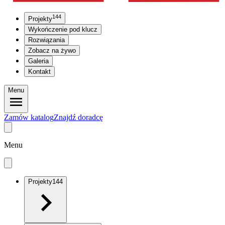
144
Projekty
Wykończenie pod klucz
Rozwiązania
Zobacz na żywo
Galeria
Kontakt
Menu
Zamów katalog
Znajdź doradcę
Menu
Projekty
144