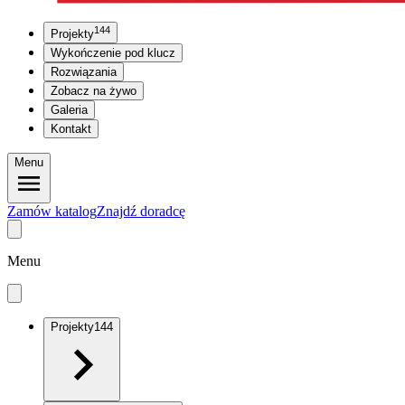
144
Projekty
Wykończenie pod klucz
Rozwiązania
Zobacz na żywo
Galeria
Kontakt
Menu
Zamów katalog
Znajdź doradcę
Menu
Projekty
144