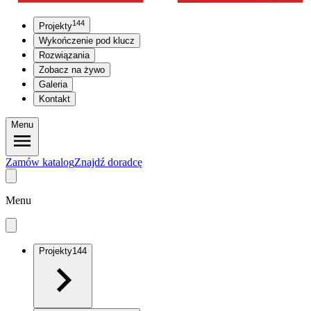
144
Projekty
Wykończenie pod klucz
Rozwiązania
Zobacz na żywo
Galeria
Kontakt
Menu
Zamów katalog
Znajdź doradcę
Menu
Projekty
144