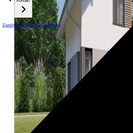
Kontakt
Zamów katalog
Znajdź doradcę