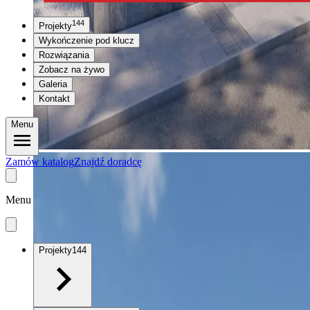
144
Projekty
Wykończenie pod klucz
Rozwiązania
Zobacz na żywo
Galeria
Kontakt
Menu
Zamów katalog
Znajdź doradcę
Menu
Projekty
144