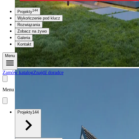
144
Projekty
Wykończenie pod klucz
Rozwiązania
Zobacz na żywo
Galeria
Kontakt
Menu
Zamów katalog
Znajdź doradcę
Menu
Projekty
144