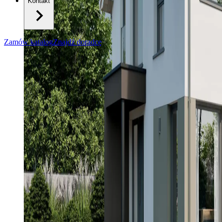
Kontakt
Zamów katalog
Znajdź doradcę