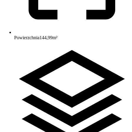
Powierzchnia
144,99
m²