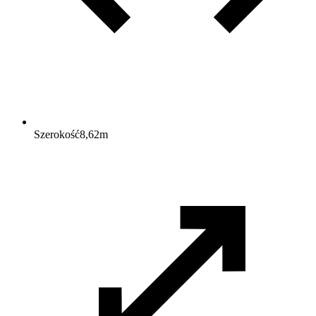
Szerokość
8,62
m