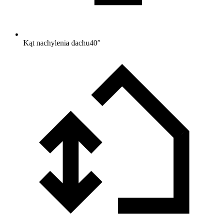
Kąt nachylenia dachu
40
°