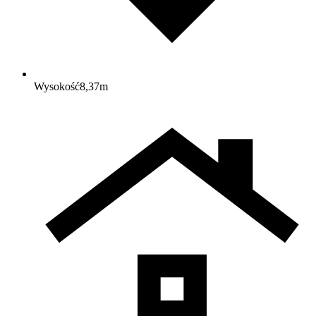
Wysokość
8,37
m