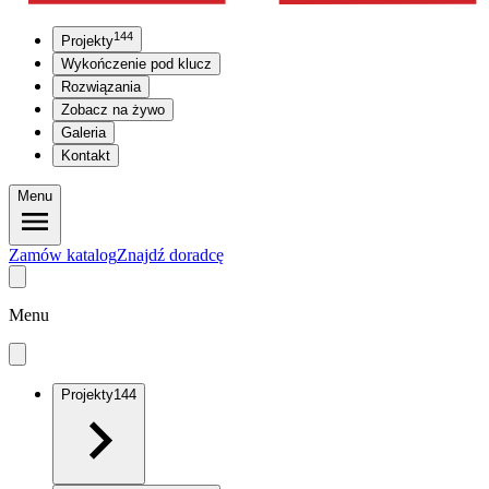
144
Projekty
Wykończenie pod klucz
Rozwiązania
Zobacz na żywo
Galeria
Kontakt
Menu
Zamów katalog
Znajdź doradcę
Menu
Projekty
144