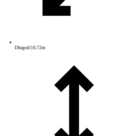
Długość
10,72
m