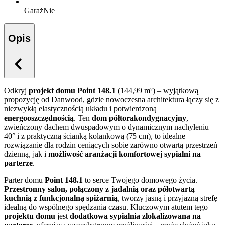
Garaż
Nie
Opis
Odkryj
projekt domu Point 148.1
(144,99 m²) – wyjątkową
propozycję od Danwood, gdzie nowoczesna architektura łączy się z
niezwykłą elastycznością układu i potwierdzoną
energooszczędnością
. Ten
dom półtorakondygnacyjny
,
zwieńczony dachem dwuspadowym o dynamicznym nachyleniu
40° i z praktyczną ścianką kolankową (75 cm), to idealne
rozwiązanie dla rodzin ceniących sobie zarówno otwartą przestrzeń
dzienną, jak i
możliwość aranżacji komfortowej sypialni na
parterze
.
Parter domu
Point 148.1
to serce Twojego domowego życia.
Przestronny salon, połączony z jadalnią oraz półotwartą
kuchnią z funkcjonalną spiżarnią
, tworzy jasną i przyjazną strefę
idealną do wspólnego spędzania czasu. Kluczowym atutem tego
projektu domu
jest
dodatkowa sypialnia zlokalizowana na