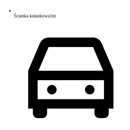
Ścianka kolankowa
1
m