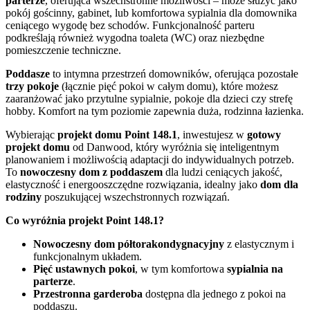
parterze
, oferująca wszechstronne możliwości – może służyć jako
pokój gościnny, gabinet, lub komfortowa sypialnia dla domownika
ceniącego wygodę bez schodów. Funkcjonalność parteru
podkreślają również wygodna toaleta (WC) oraz niezbędne
pomieszczenie techniczne.
Poddasze
to intymna przestrzeń domowników, oferująca pozostałe
trzy pokoje
(łącznie pięć pokoi w całym domu), które możesz
zaaranżować jako przytulne sypialnie, pokoje dla dzieci czy strefę
hobby. Komfort na tym poziomie zapewnia duża, rodzinna łazienka.
Wybierając
projekt domu Point 148.1
, inwestujesz w
gotowy
projekt domu
od Danwood, który wyróżnia się inteligentnym
planowaniem i możliwością adaptacji do indywidualnych potrzeb.
To
nowoczesny dom z poddaszem
dla ludzi ceniących jakość,
elastyczność i energooszczędne rozwiązania, idealny jako
dom dla
rodziny
poszukującej wszechstronnych rozwiązań.
Co wyróżnia projekt Point 148.1?
Nowoczesny dom półtorakondygnacyjny
z elastycznym i
funkcjonalnym układem.
Pięć ustawnych pokoi
, w tym komfortowa
sypialnia na
parterze
.
Przestronna garderoba
dostępna dla jednego z pokoi na
poddaszu.