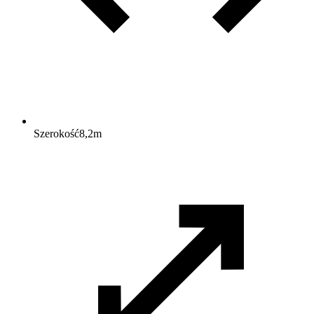
Szerokość
8,2
m