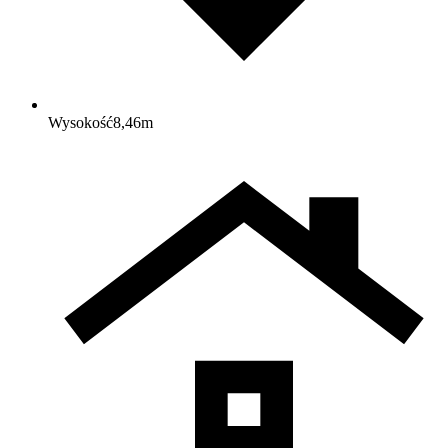
Wysokość
8,46
m