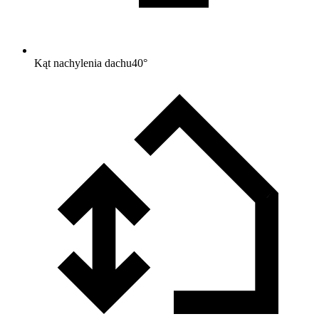
Kąt nachylenia dachu
40
°