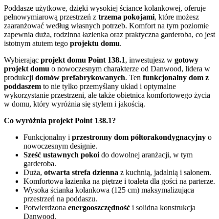
Poddasze użytkowe, dzięki wysokiej ściance kolankowej, oferuje
pełnowymiarową przestrzeń z
trzema pokojami
, które możesz
zaaranżować według własnych potrzeb. Komfort na tym poziomie
zapewnia duża, rodzinna łazienka oraz praktyczna garderoba, co jest
istotnym atutem tego
projektu domu
.
Wybierając
projekt domu Point 138.1
, inwestujesz w
gotowy
projekt domu
o nowoczesnym charakterze od Danwood, lidera w
produkcji
domów prefabrykowanych
. Ten
funkcjonalny dom z
poddaszem
to nie tylko przemyślany układ i optymalne
wykorzystanie przestrzeni, ale także obietnica komfortowego życia
w domu, który wyróżnia się stylem i jakością.
Co wyróżnia projekt Point 138.1?
Funkcjonalny i
przestronny dom półtorakondygnacyjny
o
nowoczesnym designie.
Sześć ustawnych pokoi
do dowolnej aranżacji, w tym
garderoba.
Duża,
otwarta strefa dzienna
z kuchnią, jadalnią i salonem.
Komfortowa łazienka na piętrze i toaleta dla gości na parterze.
Wysoka ścianka kolankowa (125 cm) maksymalizująca
przestrzeń na poddaszu.
Potwierdzona
energooszczędność
i solidna konstrukcja
Danwood.