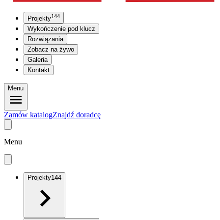
144
Projekty
Wykończenie pod klucz
Rozwiązania
Zobacz na żywo
Galeria
Kontakt
Menu
Zamów katalog
Znajdź doradcę
Menu
Projekty
144