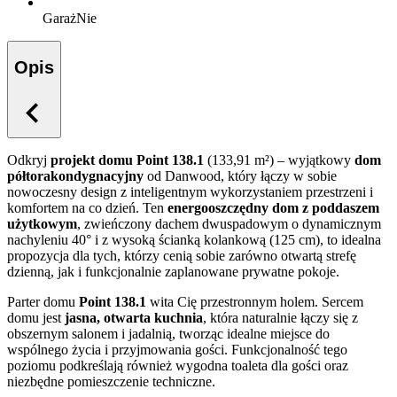
Garaż
Nie
Opis
Odkryj
projekt domu Point 138.1
(133,91 m²) – wyjątkowy
dom
półtorakondygnacyjny
od Danwood, który łączy w sobie
nowoczesny design z inteligentnym wykorzystaniem przestrzeni i
komfortem na co dzień. Ten
energooszczędny dom z poddaszem
użytkowym
, zwieńczony dachem dwuspadowym o dynamicznym
nachyleniu 40° i z wysoką ścianką kolankową (125 cm), to idealna
propozycja dla tych, którzy cenią sobie zarówno otwartą strefę
dzienną, jak i funkcjonalnie zaplanowane prywatne pokoje.
Parter domu
Point 138.1
wita Cię przestronnym holem. Sercem
domu jest
jasna, otwarta kuchnia
, która naturalnie łączy się z
obszernym salonem i jadalnią, tworząc idealne miejsce do
wspólnego życia i przyjmowania gości. Funkcjonalność tego
poziomu podkreślają również wygodna toaleta dla gości oraz
niezbędne pomieszczenie techniczne.