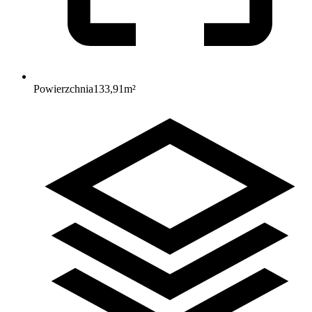
Powierzchnia
133,91
m²