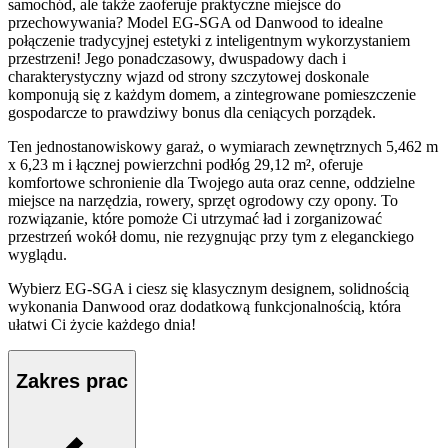
samochód, ale także zaoferuje praktyczne miejsce do
przechowywania? Model EG-SGA od Danwood to idealne
połączenie tradycyjnej estetyki z inteligentnym wykorzystaniem
przestrzeni! Jego ponadczasowy, dwuspadowy dach i
charakterystyczny wjazd od strony szczytowej doskonale
komponują się z każdym domem, a zintegrowane pomieszczenie
gospodarcze to prawdziwy bonus dla ceniących porządek.
Ten jednostanowiskowy garaż, o wymiarach zewnętrznych 5,462 m
x 6,23 m i łącznej powierzchni podłóg 29,12 m², oferuje
komfortowe schronienie dla Twojego auta oraz cenne, oddzielne
miejsce na narzędzia, rowery, sprzęt ogrodowy czy opony. To
rozwiązanie, które pomoże Ci utrzymać ład i zorganizować
przestrzeń wokół domu, nie rezygnując przy tym z eleganckiego
wyglądu.
Wybierz EG-SGA i ciesz się klasycznym designem, solidnością
wykonania Danwood oraz dodatkową funkcjonalnością, która
ułatwi Ci życie każdego dnia!
Zakres prac