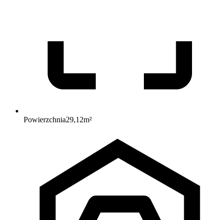
Powierzchnia
29,12
m²