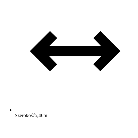
Szerokość
5,46
m