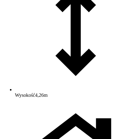
Wysokość
4,26
m