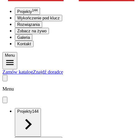
144
Projekty
Wykończenie pod klucz
Rozwiązania
Zobacz na żywo
Galeria
Kontakt
Menu
Zamów katalog
Znajdź doradcę
Menu
Projekty
144