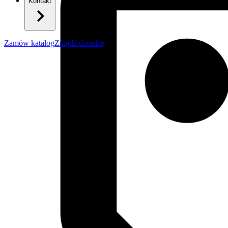
Kontakt
Zamów katalog
Znajdź doradcę