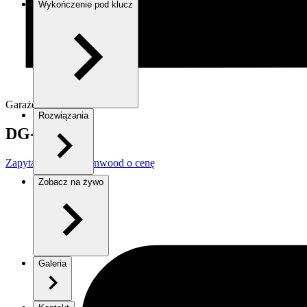
Wykończenie pod klucz
Garaże i wiaty
Rozwiązania
DG-ST
Zapytaj Doradcę Danwood o cenę
Zobacz na żywo
Galeria