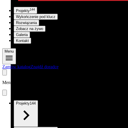
144
Projekty
Wykończenie pod klucz
Rozwiązania
Zobacz na żywo
Galeria
Kontakt
Menu
Zamów katalog
Znajdź doradcę
Menu
Projekty
144