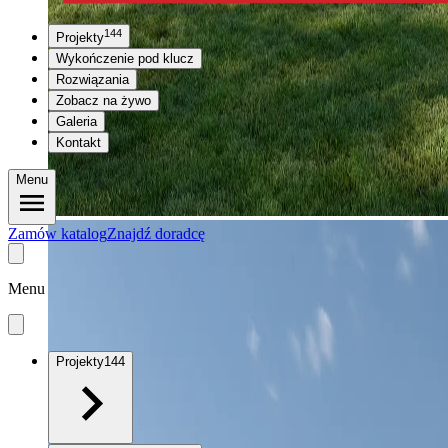
144
Projekty
Wykończenie pod klucz
Rozwiązania
Zobacz na żywo
Galeria
Kontakt
Menu
Zamów katalog
Znajdź doradcę
Menu
Projekty
144