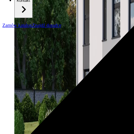
Kontakt
Zamów katalog
Znajdź doradcę